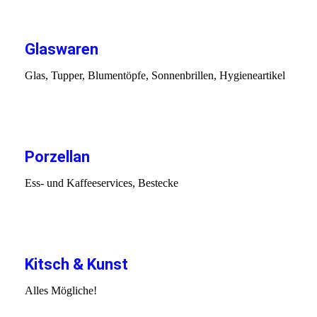
IMG_20231031_140400
Glaswaren
Glas, Tupper, Blumentöpfe, Sonnenbrillen, Hygieneartikel
IMG_20231031_140305
DSCN5740
Porzellan
Ess- und Kaffeeservices, Bestecke
IMG_20191205_141400
IMG_20231031_140422
Kitsch & Kunst
Alles Mögliche!