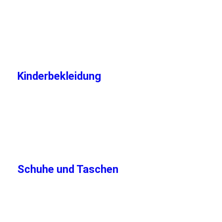
IMG_20191205_135621
IMG_20191205_135633_BURST001_COVER
IMG_20231031_135658
Kinderbekleidung
IMG_20231031_135559
IMG_20231031_135616
IMG_20231031_135640
Schuhe und Taschen
DSCN5680
IMG_20231031_135821