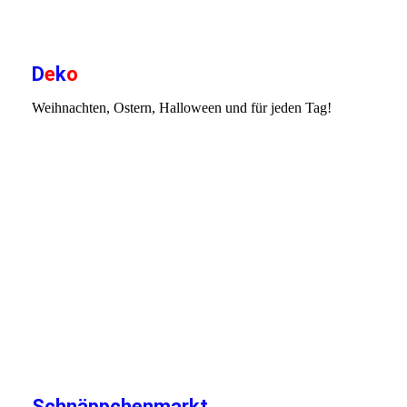
IMG_20231031_135838
D
e
k
o
Weihnachten, Ostern, Halloween und für jeden Tag!
IMG_2170
IMG_2187
IMG_20201127_151743
IMG_20191205_135818
IMG_20231031_135853
IMG_20231031_135914
IMG_20231031_140042
Schnäppchenmarkt