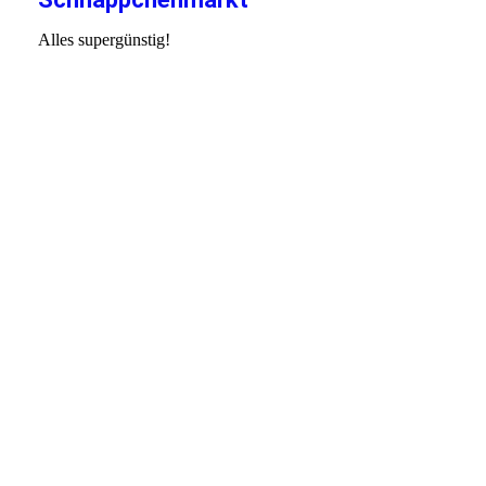
Alles supergünstig!
IMG_20231031_140135