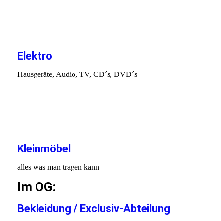
DSCN6409
IMG_20231031_141710
IMG_20191205_135729
Elektro
Hausgeräte, Audio, TV, CD´s, DVD´s
IMG_20231031_141256
IMG_20231031_141639
IMG_20231031_141401
Kleinmöbel
alles was man tragen kann
Im OG:
Bekleidung / Exclusiv-Abteilung