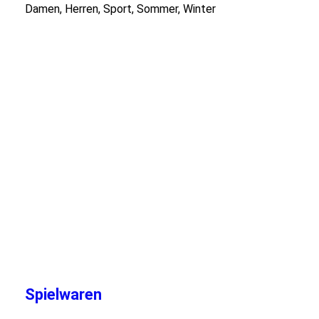
Damen, Herren, Sport, Sommer, Winter
DSCN6401
image1
IMG_20220512_145157
IMG_20220512_145312
DSCN5678
DSCN5687
IMG_20231031_135716
IMG_20231031_135731
IMG_20231031_135754
Spielwaren