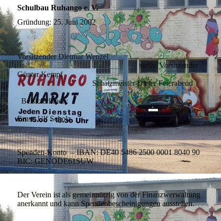
Schulbau Ruhango e. V.
Gründung: 25. Juni 2002
Vorsitzender Dietmar Wenzel
stellv. Vorsitzender
Günter Kempf
Schatzmeister Dieter Feierabend
BeisitzerInnen:
Angelika
Ernst, Ulf Scholz
Spenden-Konto – IBAN: DE40 5486 2500 0001 8040 90
BIC: GENODE61SUW
Der Verein ist als gemeinnützig von der Finanzwerwaltung
anerkannt und kann Spendenbescheinigungen ausstellen.