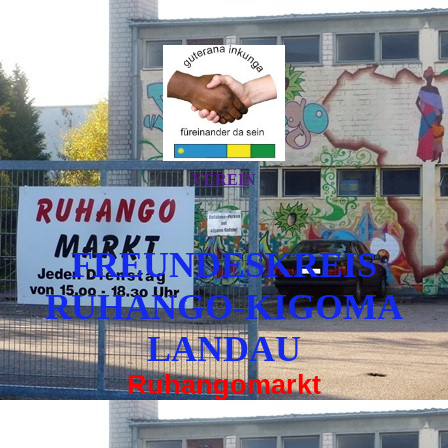
VEREIN
FREUNDESKREIS
RUHANGO-KIGOMA
LANDAU
Ruhangomarkt